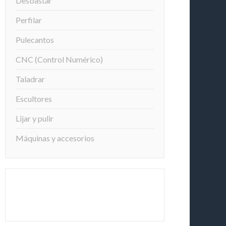
Desbastar
Perfilar
Pulecantos
CNC (Control Numérico)
Taladrar
Escultores
Lijar y pulir
Máquinas y accesorios