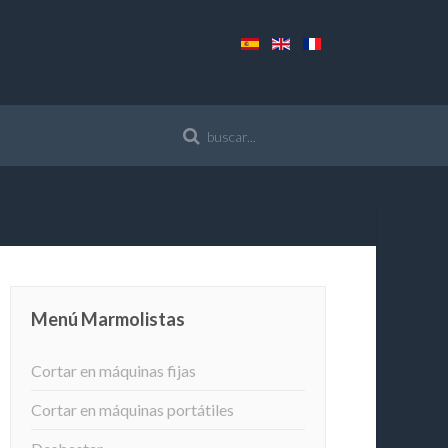
Menú Marmolistas
Cortar en máquinas fijas
Cortar en máquinas portátiles