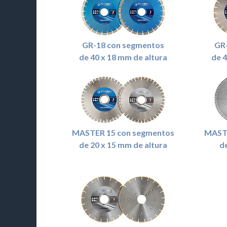
GR-18 con segmentos
GR
de 40 x 18 mm de altura
de 4
MASTER 15 con segmentos
MASTE
de 20 x 15 mm de altura
d