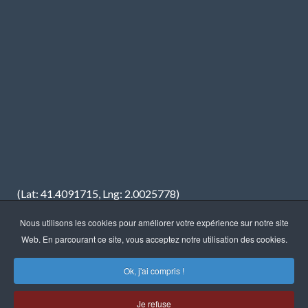
(Lat: 41.4091715, Lng: 2.0025778)
Nous utilisons les cookies pour améliorer votre expérience sur notre site
Web. En parcourant ce site, vous acceptez notre utilisation des cookies.
Ok, j'ai compris !
Droits d'auteur © 2023 · FREDIMAR, S.A. · Web design:
Neótik
Je refuse