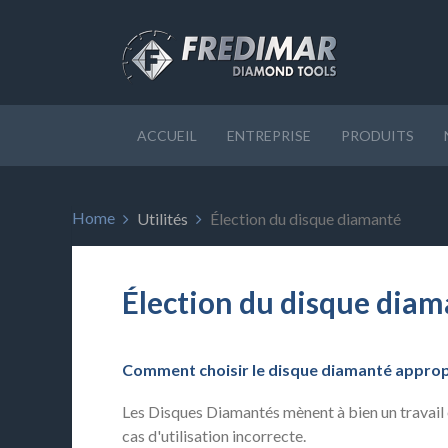
ACCUEIL
ENTREPRISE
PRODUITS
Home
Utilités
Élection du disque diamanté
Élection du disque dia
Comment choisir le disque diamanté approp
Les Disques Diamantés mènent à bien un travail ex
cas d'utilisation incorrecte.