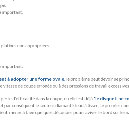
upe.
e important.
 platines non appropriées.
e important.
ent à adopter une forme ovale,
le problème peut devoir se prin
e vitesse de coupe erronée ou à des pressions de travail excessives
perte d'efficacité dans la coupe, ou elle est déjà
“le disque il ne 
et par conséquent le secteur diamanté tend à lisser. Le premier con
nient, mener à bien quelques découpes pour raviver le bord sur le 