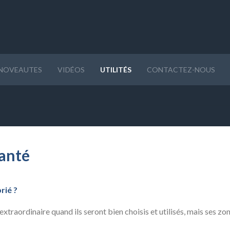
NOVEAUTES
VIDÉOS
UTILITÉS
CONTACTEZ-NOUS
manté
rié ?
traordinaire quand ils seront bien choisis et utilisés, mais ses zo