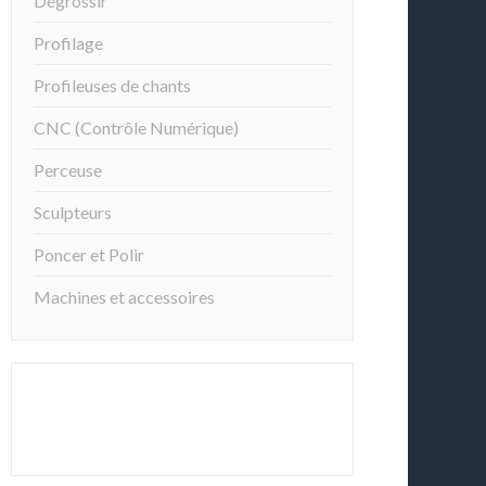
Dégrossir
Profilage
Profileuses de chants
CNC (Contrôle Numérique)
Perceuse
Sculpteurs
Poncer et Polir
Machines et accessoires