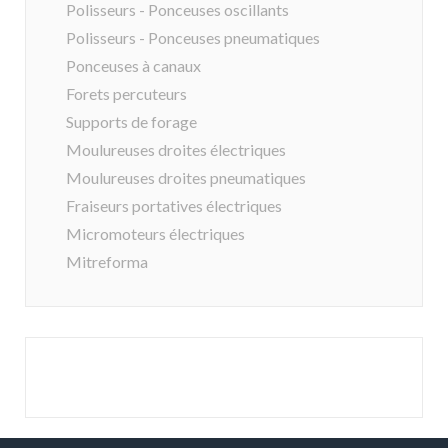
Polisseurs - Ponceuses oscillants
Polisseurs - Ponceuses pneumatiques
Ponceuses à canaux
Forets percuteurs
Supports de forage
Moulureuses droites électriques
Moulureuses droites pneumatiques
Fraiseurs portatives électriques
Micromoteurs électriques
Mitreforma