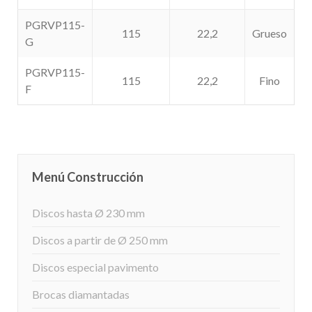
PGRVP115-
115
22,2
Grueso
G
PGRVP115-
115
22,2
Fino
F
Menú Construcción
Discos hasta Ø 230 mm
Discos a partir de Ø 250 mm
Discos especial pavimento
Brocas diamantadas