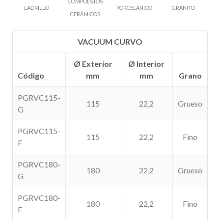
COMPUESTOS
LADRILLO
PORCELÁNICO
GRANITO
CERÁMICOS
VACUUM CURVO
Ø Exterior
Ø Interior
Código
mm
mm
Grano
PGRVC115-
115
22,2
Grueso
G
PGRVC115-
115
22,2
Fino
F
PGRVC180-
180
22,2
Grueso
G
PGRVC180-
180
22,2
Fino
F