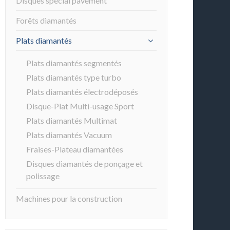
Disques spécial pavement
Forêts diamantés
Plats diamantés
Plats diamantés segmentés
Plats diamantés type turbo
Plats diamantés électrodéposés
Disque-Plat Multi-usage Sport
Plats diamantés Multimat
Plats diamantés Vacuum
Fraises-Plateau diamantées
Disques diamantés de ponçage et
polissage
Machines pour la construction