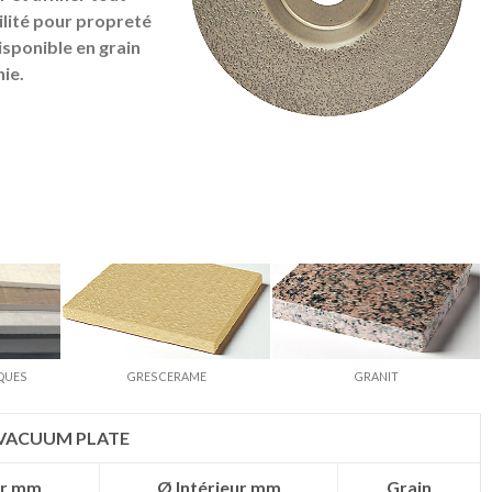
ilité pour propreté
isponible en grain
nie.
QUES
GRES CERAME
GRANIT
VACUUM PLATE
ur mm
Ø Intérieur mm
Grain