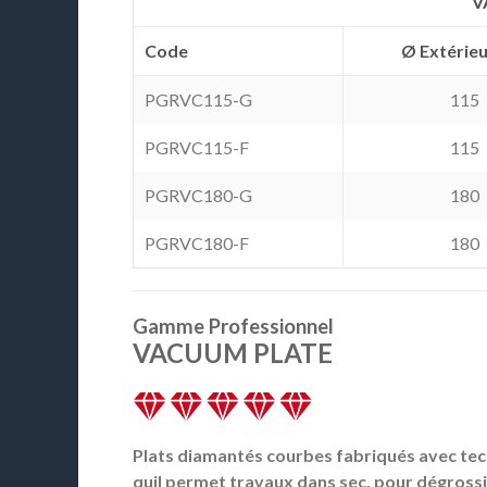
V
Code
Ø Extérie
PGRVC115-G
115
PGRVC115-F
115
PGRVC180-G
180
PGRVC180-F
180
Gamme Professionnel
VACUUM PLATE
Plats diamantés courbes fabriqués avec te
quil permet travaux dans sec, pour dégrossir