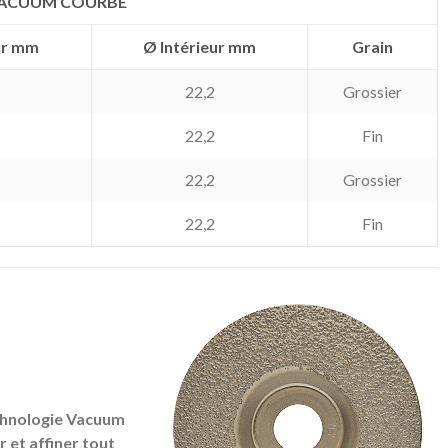
ACUUM COURBE
ur mm
Ø Intérieur mm
Grain
22,2
Grossier
22,2
Fin
22,2
Grossier
22,2
Fin
chnologie Vacuum
 et affiner tout