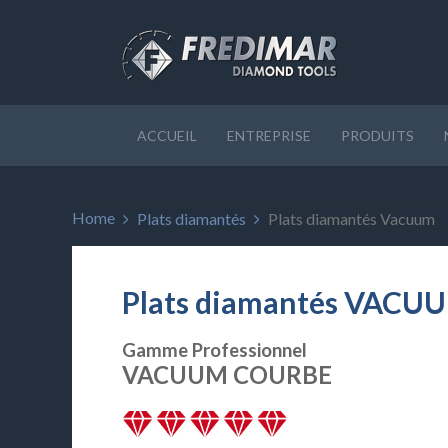
ACCUEIL
ENTREPRISE
PRODUITS
Home
Plats diamantés
Plats diamantés Vacuum
Plats diamantés VACU
Gamme Professionnel
VACUUM COURBE