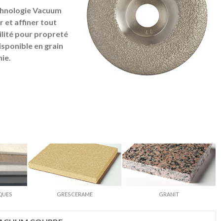
chnologie Vacuum
 et affiner tout
ilité pour propreté
isponible en grain
nie.
QUES
GRES CERAME
GRANIT