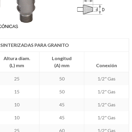
 SINTERIZADAS PARA GRANITO
Altura diam.
Longitud
(L) mm
(A) mm
Conexión
25
50
1/2" Gas
15
50
1/2" Gas
10
45
1/2" Gas
10
45
1/2" Gas
25
60
1/2" Gas