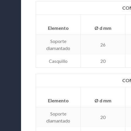
COM
Elemento
Ø d mm
Soporte
26
diamantado
Casquillo
20
COM
Elemento
Ø d mm
Soporte
20
diamantado