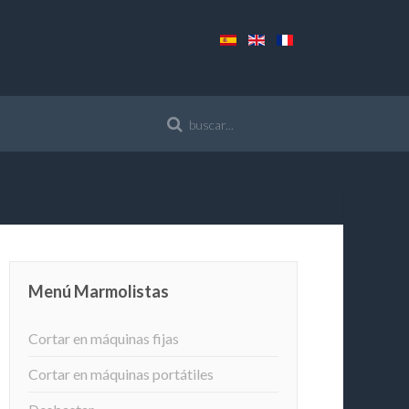
Menú Marmolistas
Cortar en máquinas fijas
Cortar en máquinas portátiles