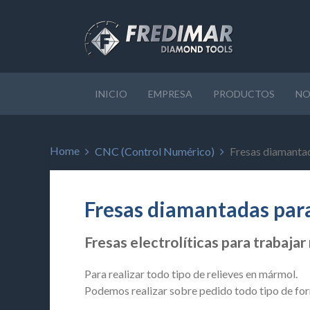
INICIO
EMPRESA
PRODUCTOS
NO
Home
CNC (Control Numérico)
Fresas diamantad
Fresas diamantadas para 
Fresas electrolíticas para trabaja
Para realizar todo tipo de relieves en mármol.
Podemos realizar sobre pedido todo tipo de fo