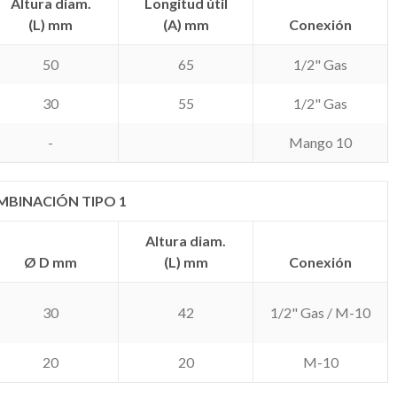
Altura diam.
Longitud útil
(L) mm
(A) mm
Conexión
50
65
1/2" Gas
30
55
1/2" Gas
-
Mango 10
BINACIÓN TIPO 1
Altura diam.
Ø D mm
(L) mm
Conexión
30
42
1/2" Gas / M-10
20
20
M-10