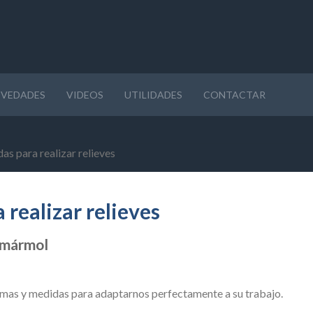
VEDADES
VIDEOS
UTILIDADES
CONTACTAR
as para realizar relieves
realizar relieves
r mármol
rmas y medidas para adaptarnos perfectamente a su trabajo.