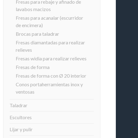
Fresas para rebaje y afinado de
lavabos macizos
Fresas para acanalar (escurridor
de encimera)
Brocas para taladrar
Fresas diamantadas para realizar
relieves
Fresas widia para realizar relieves
Fresas de forma
Fresas de forma con Ø 20 interior
Conos portaherramientas inox y
ventosas
Taladrar
Escultores
Lijar y pulir