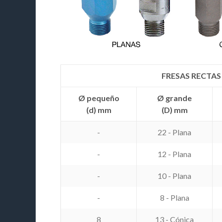
FRESAS RECTAS
Ø pequeño
Ø grande
(d) mm
(D) mm
-
22 - Plana
-
12 - Plana
-
10 - Plana
-
8 - Plana
8
13 - Cónica