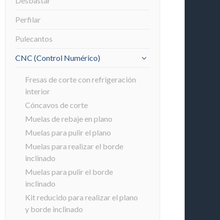
Desbastar
Perfilar
Pulecantos
CNC (Control Numérico)
Fresas de corte con refrigeración
interior
Cóncavos de corte
Muelas de rebaje en plano
Muelas para pulir el plano
Muelas para realizar el borde
inclinado
Muelas para pulir el borde
inclinado
Kit reducido para realizar el plano
y borde inclinado