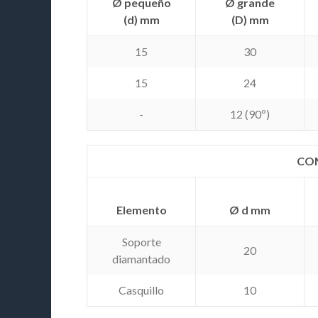
Ø pequeño
Ø grande
(d) mm
(D) mm
15
30
15
24
-
12 (90º)
COM
Elemento
Ø d mm
Soporte
20
diamantado
Casquillo
10