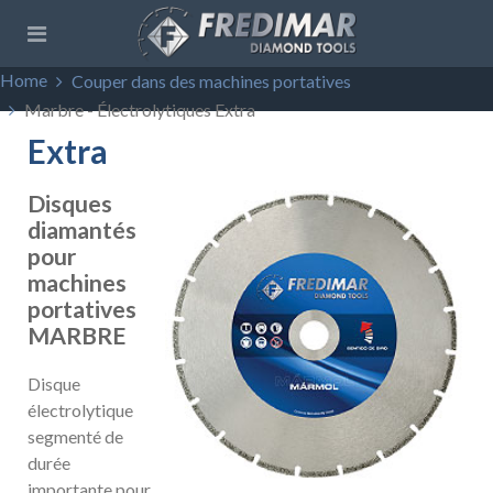
Home
Couper dans des machines portatives
Marbre - Électrolytiques Extra
Extra
Disques
diamantés
pour
machines
portatives
MARBRE
Disque
électrolytique
segmenté de
durée
importante pour