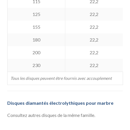
115
22,2
125
22,2
155
22,2
180
22,2
200
22,2
230
22,2
Tous les disques peuvent être fournis avec accouplement
Disques diamantés électrolythiques pour marbre
Consultez autres disques de la même famille.