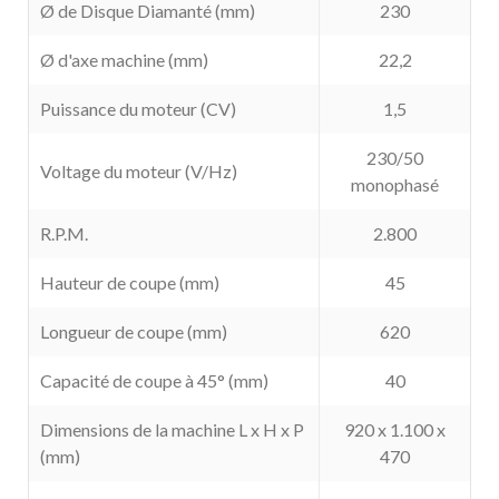
Ø de Disque Diamanté (mm)
230
Ø d'axe machine (mm)
22,2
Puissance du moteur (CV)
1,5
230/50
Voltage du moteur (V/Hz)
monophasé
R.P.M.
2.800
Hauteur de coupe (mm)
45
Longueur de coupe (mm)
620
Capacité de coupe à 45° (mm)
40
Dimensions de la machine L x H x P
920 x 1.100 x
(mm)
470