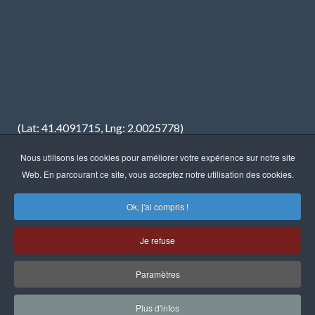
(Lat: 41.4091715, Lng: 2.0025778)
Nous utilisons les cookies pour améliorer votre expérience sur notre site
Web. En parcourant ce site, vous acceptez notre utilisation des cookies.
Ok, j'ai compris !
Droits d'auteur © 2023 · FREDIMAR, S.A. · Web design:
Neótik
Je refuse
Sitemap
Information Légale
Politique de Confidentialité
Politique de Cookies
Paramètres
Plus d'infos