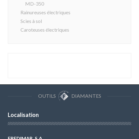
MD-350
Rainureuses électriques
Scies à sol
Caroteuses électriques
OUTILS
DIAMANTES
Localisation
FREDIMAR, S.A.