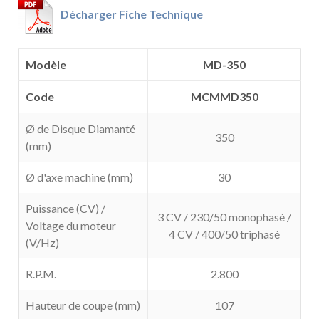
Décharger Fiche Technique
Modèle
MD-350
Code
MCMMD350
Ø de Disque Diamanté
350
(mm)
Ø d'axe machine (mm)
30
Puissance (CV) /
3 CV / 230/50 monophasé /
Voltage du moteur
4 CV / 400/50 triphasé
(V/Hz)
R.P.M.
2.800
Hauteur de coupe (mm)
107