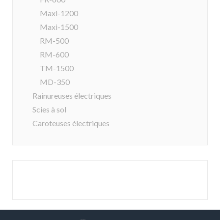
Maxi-1200
Maxi-1500
RM-500
RM-600
TM-1500
MD-350
Rainureuses électriques
Scies à sol
Caroteuses électriques